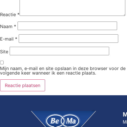
Reactie
*
Naam
*
E-mail
*
Site
Mijn naam, e-mail en site opslaan in deze browser voor de
volgende keer wanneer ik een reactie plaats.
M
Mi