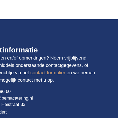
tinformatie
gen en/of opmerkingen? Neem vrijblijvend
middels onderstaande contactgegevens, of
richtje via het
contact formulier
en we nemen
mogelijk contact met u op.
96 60
o@bema
catering.nl
 Heistraat 33
dert