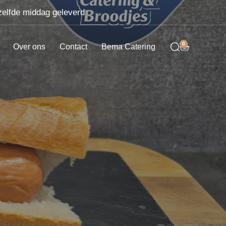
zelfde middag geleverd
0
Over ons
Contact
Bema Catering