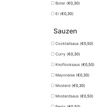
Boter (
€
0,30
)
Ei (
€
0,30
)
Sauzen
Cocktailsaus (
€
0,50
)
Curry (
€
0,30
)
Knoflooksaus (
€
0,50
)
Mayonaise (
€
0,30
)
Mosterd (
€
0,30
)
Mosterdsaus (
€
0,50
)
Pesto (
€
0,50
)