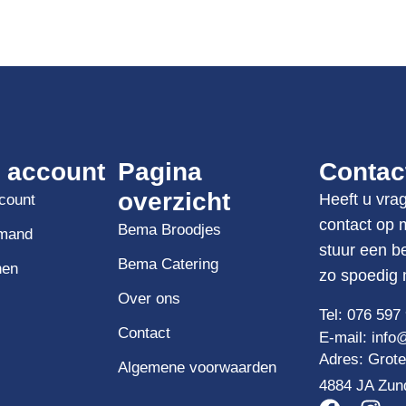
n account
Pagina
Contac
overzicht
count
Heeft u vra
contact op 
Bema Broodjes
mand
stuur een be
Bema Catering
nen
zo spoedig 
Over ons
Tel:
076 597 
Contact
E-mail:
inf
Adres: Grote
Algemene voorwaarden
4884 JA Zun