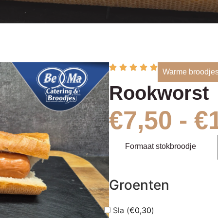
Warme broodje
Rookworst
€
7,50
-
€
Formaat stokbroodje
Groenten
Sla (
€
0,30
)