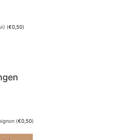
i) (
€
0,50
)
ngen
ignon (
€
0,50
)